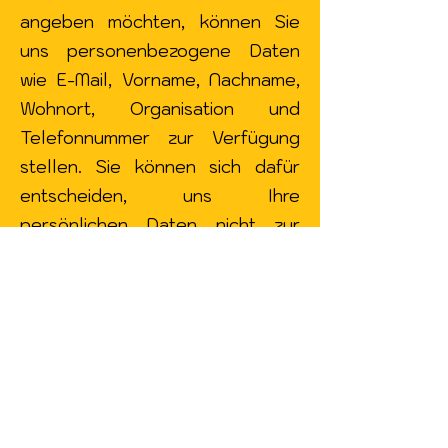
angeben möchten, können Sie
uns personenbezogene Daten
wie E-Mail, Vorname, Nachname,
Wohnort, Organisation und
Telefonnummer zur Verfügung
stellen. Sie können sich dafür
entscheiden, uns Ihre
persönlichen Daten nicht zur
Verfügung zu stellen, aber dann
kann es sein, dass Sie bestimmte
Funktionen der Website nicht
nutzen können. Beispielsweise
können Sie unseren Newsletter
nicht erhalten oder uns direkt
von der Website aus