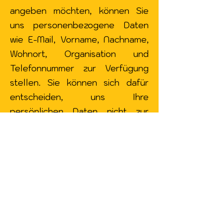
angeben möchten, können Sie
uns personenbezogene Daten
wie E-Mail, Vorname, Nachname,
Wohnort, Organisation und
Telefonnummer zur Verfügung
stellen. Sie können sich dafür
entscheiden, uns Ihre
persönlichen Daten nicht zur
Verfügung zu stellen, aber dann
kann es sein, dass Sie bestimmte
Funktionen der Website nicht
nutzen können. Beispielsweise
können Sie unseren Newsletter
nicht erhalten oder uns direkt
von der Website aus